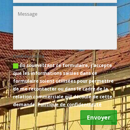
Confidentialité
En soumettant ce formulaire, j'accepte
que les informations saisies dans ce
formulaire soient utilisées pour permettre
de me recontacter ou dans le cadre de la
relation commerciale qui découle de cette
demande.
Politique de confidentialité
Envoyer