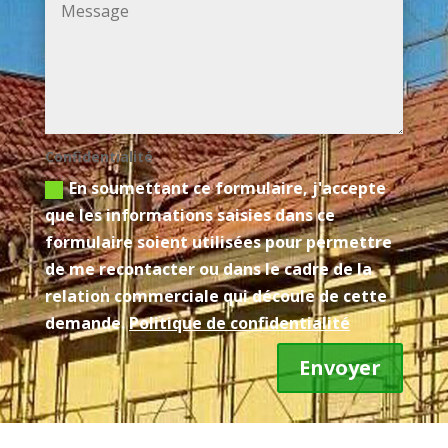
Confidentialité
En soumettant ce formulaire, j'accepte
que les informations saisies dans ce
formulaire soient utilisées pour permettre
de me recontacter ou dans le cadre de la
relation commerciale qui découle de cette
demande.
Politique de confidentialité
Envoyer