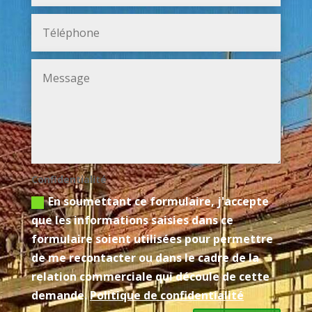
Confidentialité
En soumettant ce formulaire, j'accepte
que les informations saisies dans ce
formulaire soient utilisées pour permettre
de me recontacter ou dans le cadre de la
relation commerciale qui découle de cette
demande.
Politique de confidentialité