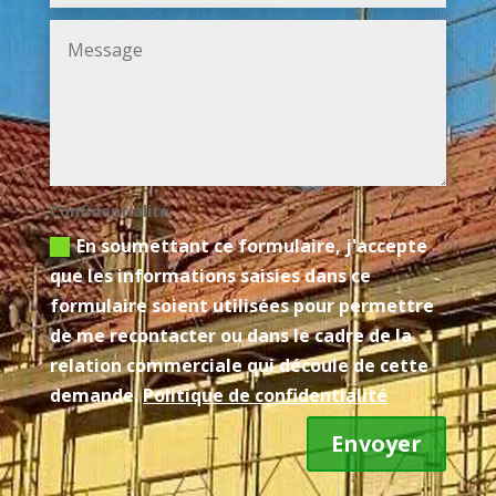
Confidentialité
En soumettant ce formulaire, j'accepte
que les informations saisies dans ce
formulaire soient utilisées pour permettre
de me recontacter ou dans le cadre de la
relation commerciale qui découle de cette
demande.
Politique de confidentialité
Envoyer