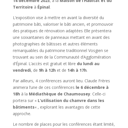
14 décembre 2023
, à la
Maison de l’Habitat et du
Territoire
à
Épinal
.
L’exposition vise à mettre en avant la diversité du
patrimoine bâti, valoriser le bâti ancien, et promouvoir
des pratiques de rénovation adaptées Elle présentera
une soixantaines de panneaux mettant en avant des
photographies de bâtisses et autres éléments
remarquables du patrimoine traditionnel Vosgien se
trouvant au sein de la Communauté d’Agglomération
d’Épinal. L’accès est gratuit et libre
du lundi au
vendredi
, de
9h à 12h
et de
14h à 17h
.
Par ailleurs, 4 conférences auront lieu. Claude Frères
animera l’une de ces conférences
le 6 décembre à
18h
à la
Médiathèque de Chaumousey
. Celle-ci
portera sur «
L’utilisation du chanvre dans les
bâtiments
« , explorant les avantages de cette
approche.
Le nombre de places pour les conférences étant limité,