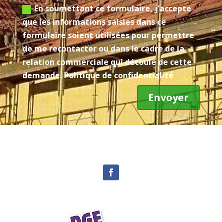
En soumettant ce formulaire, j'accepte
que les informations saisies dans ce
formulaire soient utilisées pour permettre
de me recontacter ou dans le cadre de la
relation commerciale qui découle de cette
demande.
Politique de confidentialité
Envoyer