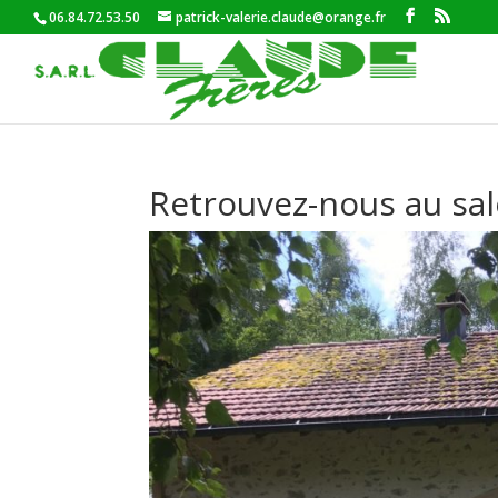
06.84.72.53.50
patrick-valerie.claude@orange.fr
Retrouvez-nous au sal