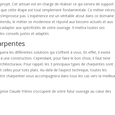
projet. Cet artisan est en charge de réaliser ce qui servira de support
ire que cette étape est tout simplement fondamentale. Ce métier néces
e s’improvise pas. L’expérience est un véritable atout dans ce domaine
entendu, le métier se modernise et répond aux besoins actuels et aux
s’adapter aux spécificités de votre ouvrage. Il mettra toutes ses
es conseils justes et adaptés.
harpentes
uera les différentes solutions qui s’offrent à vous. En effet, il existe
 une construction. Cependant, pour faire le bon choix, il faut tenir
hitecturaux. Pour rappel, les 3 principaux types de charpentes sont :
 et celles pour toits plats. Au-delà de l’aspect technique, toutes les
tre charpentier vous accompagnera dans tous les cas vers la meilleu
treprise Claude Frères s’occupent de votre futur ouvrage au cœur des