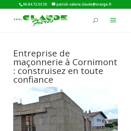
06.84.72.53.50
patrick-valerie.claude@orange.fr
Entreprise de
maçonnerie à Cornimont
: construisez en toute
confiance