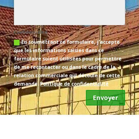
Confidentialité
En soumettant ce formulaire, j'accepte
que les informations saisies dans ce
formulaire soient utilisées pour permettre
de me recontacter ou dans le cadre de la
relation commerciale qui découle de cette
demande.
Politique de confidentialité
Envoyer