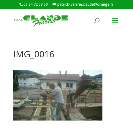
06.84.72.53.50
patrick-valerie.claude@orange.fr
IMG_0016