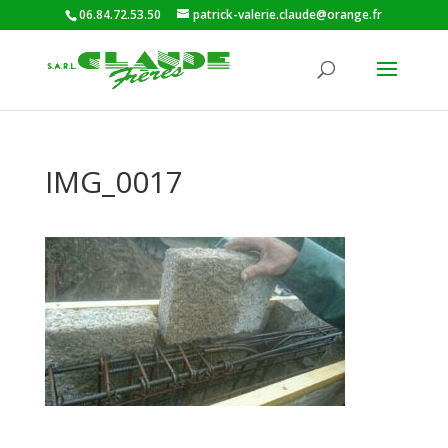
06.84.72.53.50
patrick-valerie.claude@orange.fr
IMG_0017