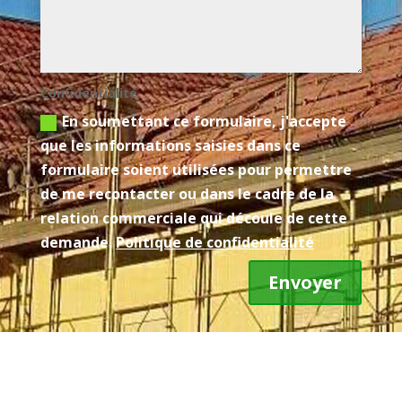
Confidentialité
En soumettant ce formulaire, j'accepte
que les informations saisies dans ce
formulaire soient utilisées pour permettre
de me recontacter ou dans le cadre de la
relation commerciale qui découle de cette
demande.
Politique de confidentialité
Envoyer