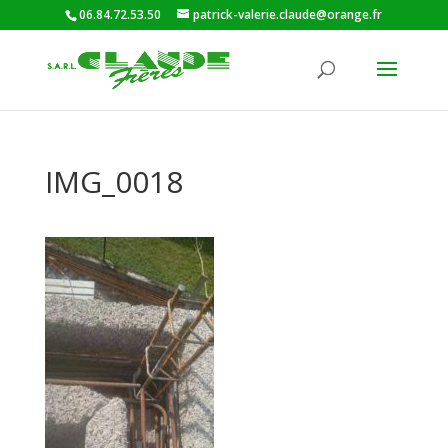
06.84.72.53.50
patrick-valerie.claude@orange.fr
IMG_0018