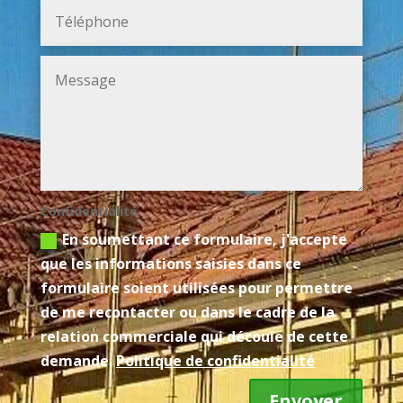
Confidentialité
En soumettant ce formulaire, j'accepte
que les informations saisies dans ce
formulaire soient utilisées pour permettre
de me recontacter ou dans le cadre de la
relation commerciale qui découle de cette
demande.
Politique de confidentialité
Envoyer