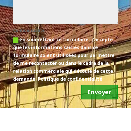
Confidentialité
En soumettant ce formulaire, j'accepte
que les informations saisies dans ce
formulaire soient utilisées pour permettre
de me recontacter ou dans le cadre de la
relation commerciale qui découle de cette
demande.
Politique de confidentialité
Envoyer