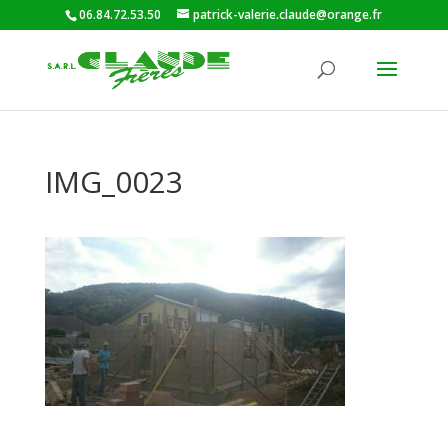
06.84.72.53.50
patrick-valerie.claude@orange.fr
IMG_0023