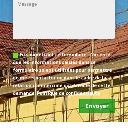
Confidentialité
En soumettant ce formulaire, j'accepte
que les informations saisies dans ce
formulaire soient utilisées pour permettre
de me recontacter ou dans le cadre de la
relation commerciale qui découle de cette
demande.
Politique de confidentialité
Envoyer