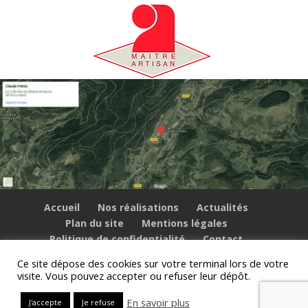
Accueil
Nos réalisations
Actualités
Plan du site
Mentions légales
Politique de confidentialité
Contact
Ce site dépose des cookies sur votre terminal lors de votre
visite. Vous pouvez accepter ou refuser leur dépôt.
© Inova-web.fr pour Claude Frères - tous droits
En savoir plus
J'accepte
Je refuse