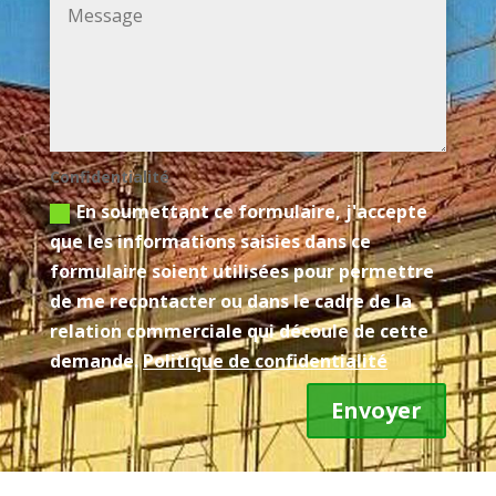
Confidentialité
En soumettant ce formulaire, j'accepte
que les informations saisies dans ce
formulaire soient utilisées pour permettre
de me recontacter ou dans le cadre de la
relation commerciale qui découle de cette
demande.
Politique de confidentialité
Envoyer