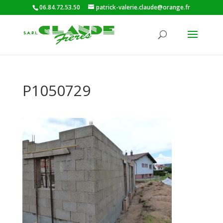
06.84.72.53.50
patrick-valerie.claude@orange.fr
P1050729