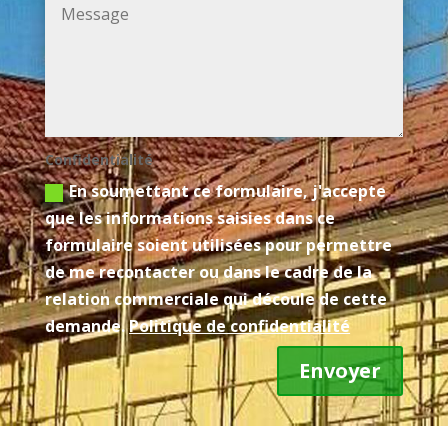
Confidentialité
En soumettant ce formulaire, j'accepte
que les informations saisies dans ce
formulaire soient utilisées pour permettre
de me recontacter ou dans le cadre de la
relation commerciale qui découle de cette
demande.
Politique de confidentialité
Envoyer