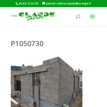
06.84.72.53.50
patrick-valerie.claude@orange.fr
P1050730