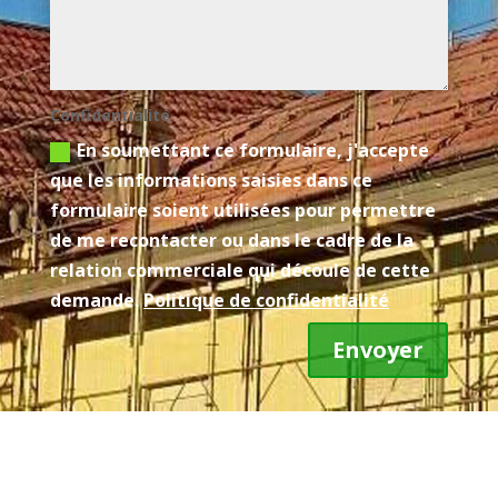
Confidentialité
En soumettant ce formulaire, j'accepte
que les informations saisies dans ce
formulaire soient utilisées pour permettre
de me recontacter ou dans le cadre de la
relation commerciale qui découle de cette
demande.
Politique de confidentialité
Envoyer