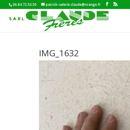
06.84.72.53.50
patrick-valerie.claude@orange.fr
IMG_1632