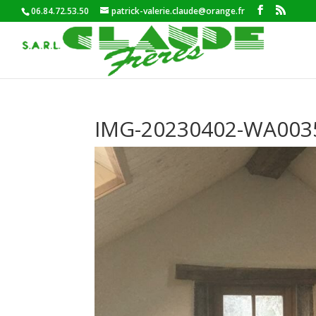
06.84.72.53.50
patrick-valerie.claude@orange.fr
IMG-20230402-WA003