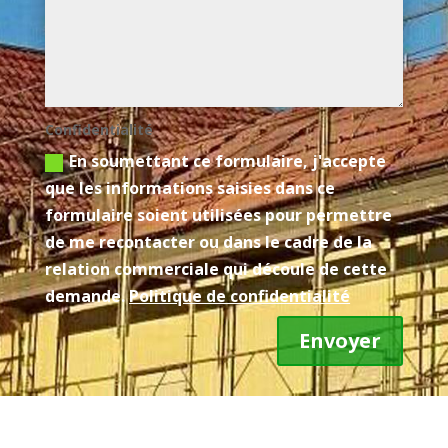
Confidentialité
En soumettant ce formulaire, j'accepte
que les informations saisies dans ce
formulaire soient utilisées pour permettre
de me recontacter ou dans le cadre de la
relation commerciale qui découle de cette
demande.
Politique de confidentialité
Envoyer