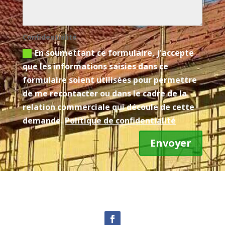
Confidentialité
En soumettant ce formulaire, j'accepte
que les informations saisies dans ce
formulaire soient utilisées pour permettre
de me recontacter ou dans le cadre de la
relation commerciale qui découle de cette
demande.
Politique de confidentialité
Envoyer