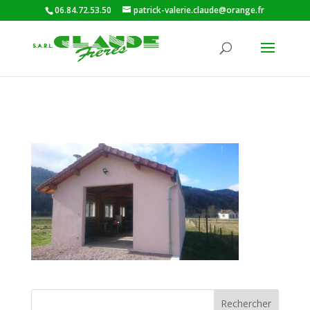
06.84.72.53.50
patrick-valerie.claude@orange.fr