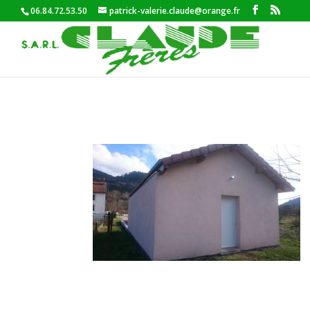
06.84.72.53.50
patrick-valerie.claude@orange.fr