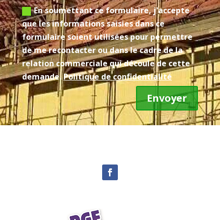
En soumettant ce formulaire, j'accepte
que les informations saisies dans ce
formulaire soient utilisées pour permettre
de me recontacter ou dans le cadre de la
relation commerciale qui découle de cette
demande.
Politique de confidentialité
Envoyer