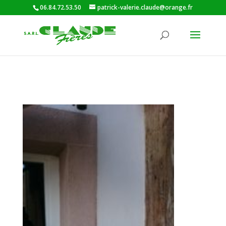
06.84.72.53.50
patrick-valerie.claude@orange.fr