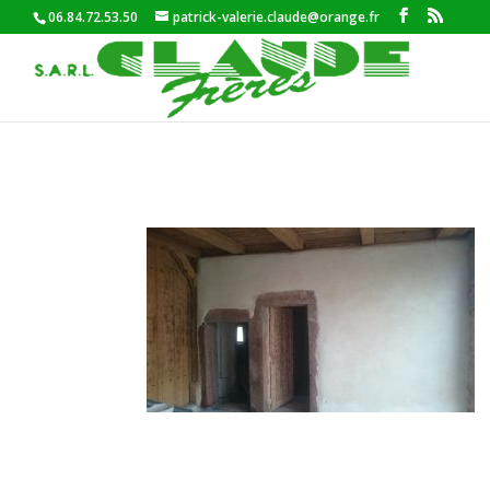
06.84.72.53.50
patrick-valerie.claude@orange.fr