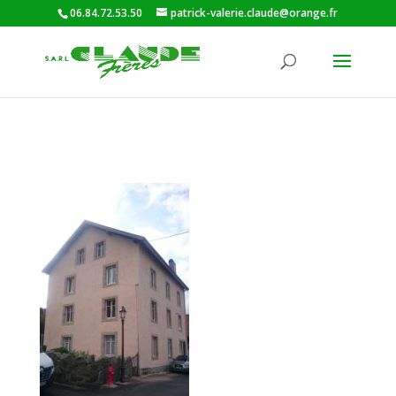
06.84.72.53.50
patrick-valerie.claude@orange.fr