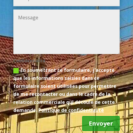
Confidentialité
En soumettant ce formulaire, j'accepte
que les informations saisies dans ce
formulaire soient utilisées pour permettre
de me recontacter ou dans le cadre de la
relation commerciale qui découle de cette
demande.
Politique de confidentialité
Envoyer