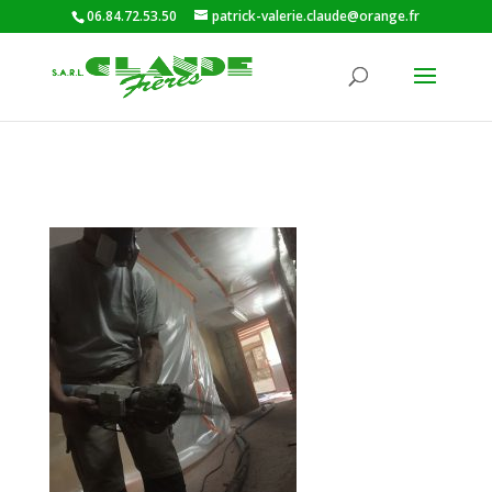
06.84.72.53.50
patrick-valerie.claude@orange.fr