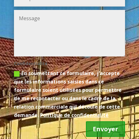
Confidentialité
En soumettant ce formulaire, j'accepte
que les informations saisies dans ce
formulaire soient utilisées pour permettre
de me recontacter ou dans le cadre de la
relation commerciale qui découle de cette
demande.
Politique de confidentialité
Envoyer