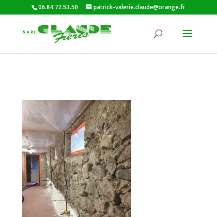
06.84.72.53.50
patrick-valerie.claude@orange.fr