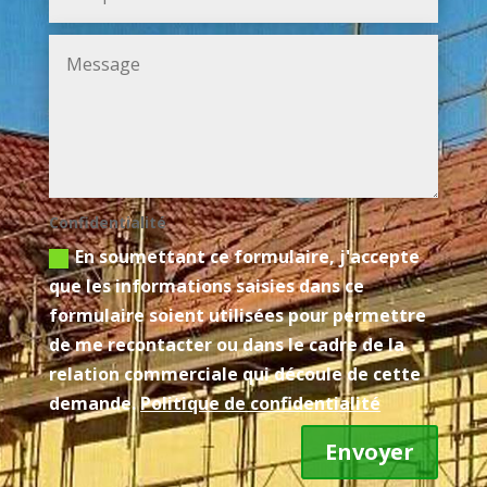
Confidentialité
En soumettant ce formulaire, j'accepte
que les informations saisies dans ce
formulaire soient utilisées pour permettre
de me recontacter ou dans le cadre de la
relation commerciale qui découle de cette
demande.
Politique de confidentialité
Envoyer