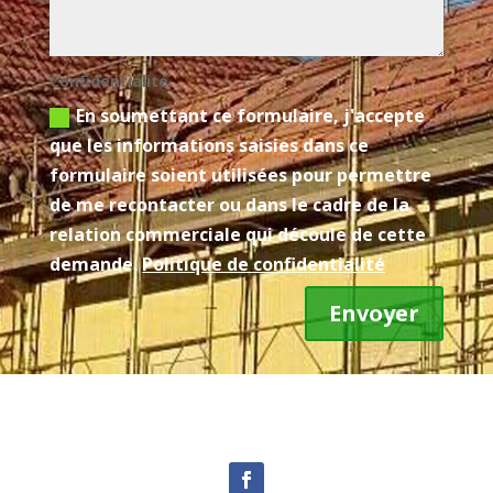
Confidentialité
En soumettant ce formulaire, j'accepte
que les informations saisies dans ce
formulaire soient utilisées pour permettre
de me recontacter ou dans le cadre de la
relation commerciale qui découle de cette
demande.
Politique de confidentialité
Envoyer