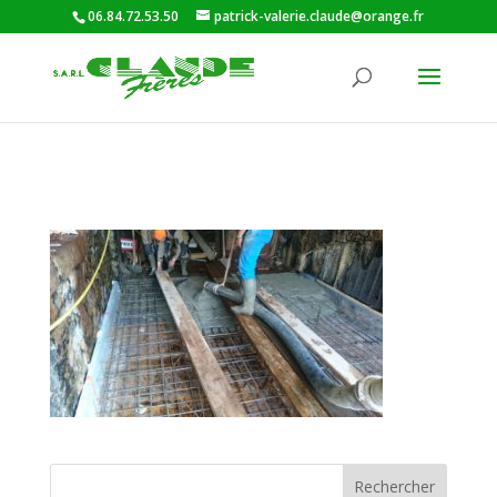
06.84.72.53.50
patrick-valerie.claude@orange.fr