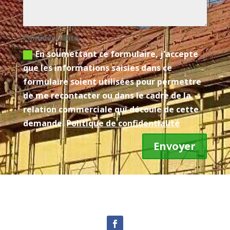
Confidentialité
En soumettant ce formulaire, j'accepte
que les informations saisies dans ce
formulaire soient utilisées pour permettre
de me recontacter ou dans le cadre de la
relation commerciale qui découle de cette
demande.
Politique de confidentialité
Envoyer