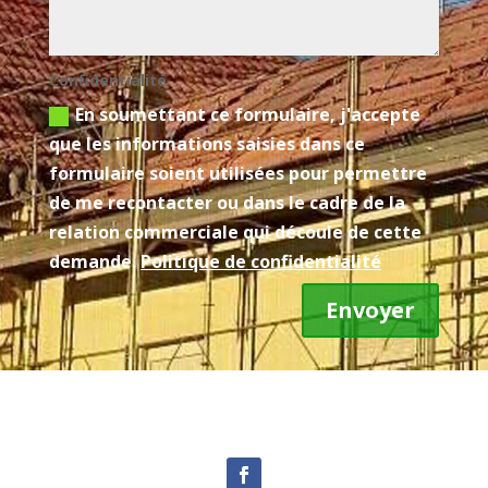
Confidentialité
En soumettant ce formulaire, j'accepte
que les informations saisies dans ce
formulaire soient utilisées pour permettre
de me recontacter ou dans le cadre de la
relation commerciale qui découle de cette
demande.
Politique de confidentialité
Envoyer