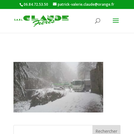
06.84.72.53.50
patrick-valerie.claude@orange.fr