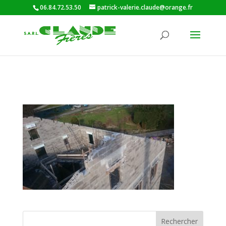
06.84.72.53.50
patrick-valerie.claude@orange.fr