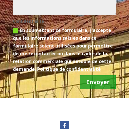
Confidentialité
En soumettant ce formulaire, j'accepte
que les informations saisies dans ce
formulaire soient utilisées pour permettre
de me recontacter ou dans le cadre de la
relation commerciale qui découle de cette
demande.
Politique de confidentialité
Envoyer