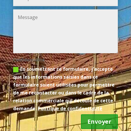
Confidentialité
En soumettant ce formulaire, j'accepte
que les informations saisies dans ce
formulaire soient utilisées pour permettre
de me recontacter ou dans le cadre de la
relation commerciale qui découle de cette
demande.
Politique de confidentialité
Envoyer