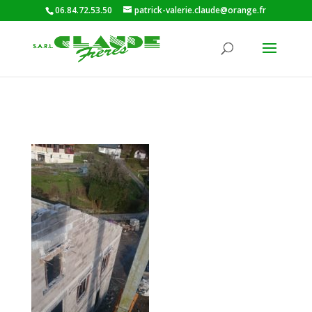
06.84.72.53.50
patrick-valerie.claude@orange.fr