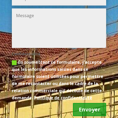
Confidentialité
En soumettant ce formulaire, j'accepte
que les informations saisies dans ce
formulaire soient utilisées pour permettre
de me recontacter ou dans le cadre de la
relation commerciale qui découle de cette
demande.
Politique de confidentialité
Envoyer