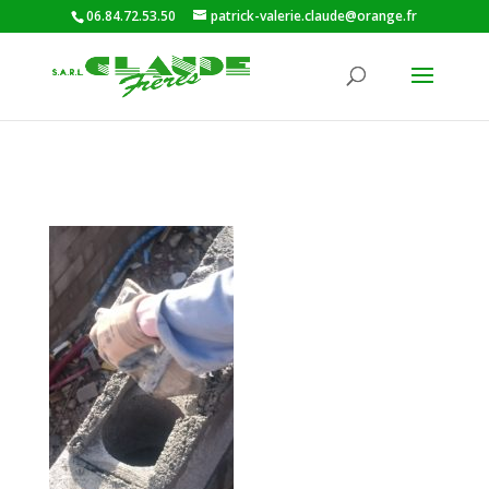
06.84.72.53.50
patrick-valerie.claude@orange.fr