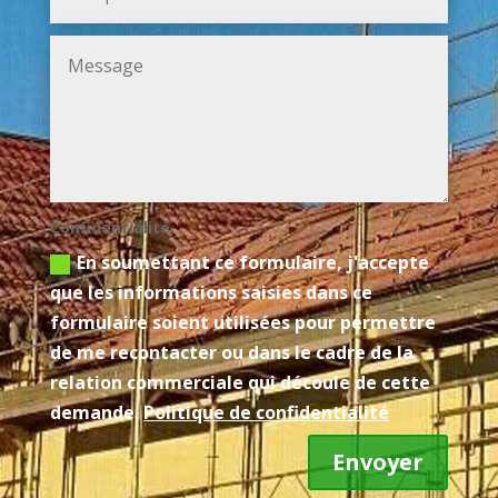
Confidentialité
En soumettant ce formulaire, j'accepte
que les informations saisies dans ce
formulaire soient utilisées pour permettre
de me recontacter ou dans le cadre de la
relation commerciale qui découle de cette
demande.
Politique de confidentialité
Envoyer