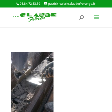
06.84.72.53.50
patrick-valerie.claude@orange.fr