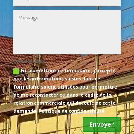
Confidentialité
En soumettant ce formulaire, j'accepte
que les informations saisies dans ce
formulaire soient utilisées pour permettre
de me recontacter ou dans le cadre de la
relation commerciale qui découle de cette
demande.
Politique de confidentialité
Envoyer