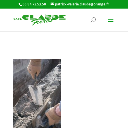
06.84.72.53.50
patrick-valerie.claude@orange.fr