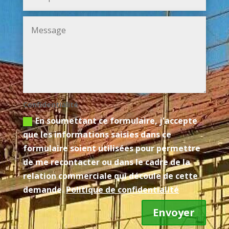
Confidentialité
En soumettant ce formulaire, j'accepte
que les informations saisies dans ce
formulaire soient utilisées pour permettre
de me recontacter ou dans le cadre de la
relation commerciale qui découle de cette
demande.
Politique de confidentialité
Envoyer