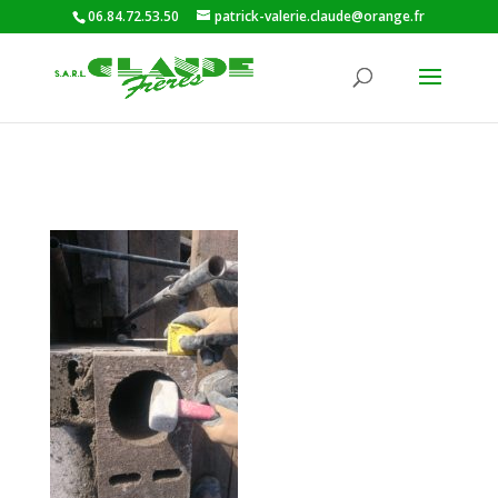
06.84.72.53.50
patrick-valerie.claude@orange.fr