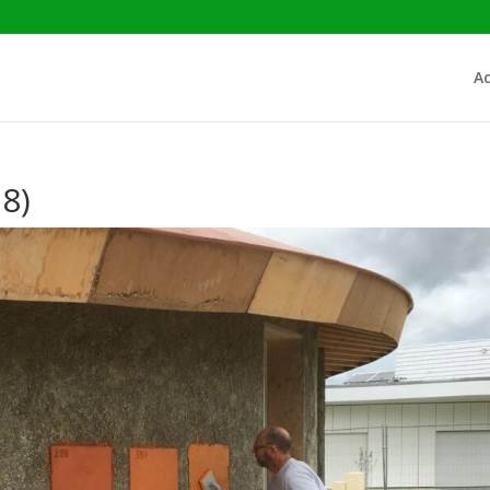
Ac
78)