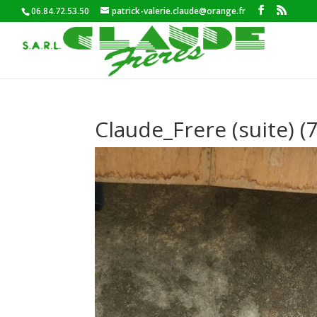
06.84.72.53.50
patrick-valerie.claude@orange.fr
Claude_Frere (suite) (