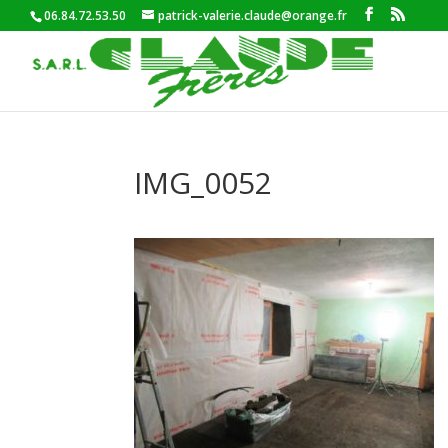
06.84.72.53.50
patrick-valerie.claude@orange.fr
IMG_0052