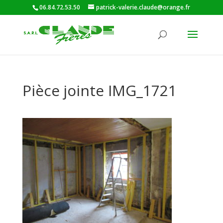
06.84.72.53.50
patrick-valerie.claude@orange.fr
Pièce jointe IMG_1721