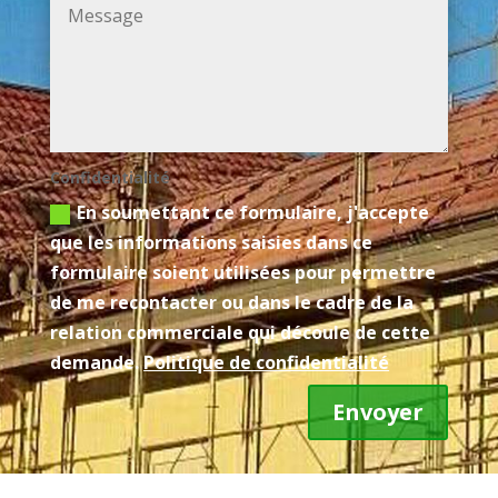
Confidentialité
En soumettant ce formulaire, j'accepte
que les informations saisies dans ce
formulaire soient utilisées pour permettre
de me recontacter ou dans le cadre de la
relation commerciale qui découle de cette
demande.
Politique de confidentialité
Envoyer