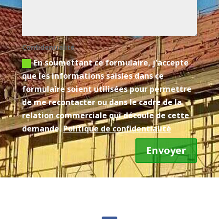
Confidentialité
En soumettant ce formulaire, j'accepte
que les informations saisies dans ce
formulaire soient utilisées pour permettre
de me recontacter ou dans le cadre de la
relation commerciale qui découle de cette
demande.
Politique de confidentialité
Envoyer