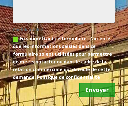
Confidentialité
En soumettant ce formulaire, j'accepte
que les informations saisies dans ce
formulaire soient utilisées pour permettre
de me recontacter ou dans le cadre de la
relation commerciale qui découle de cette
demande.
Politique de confidentialité
Envoyer