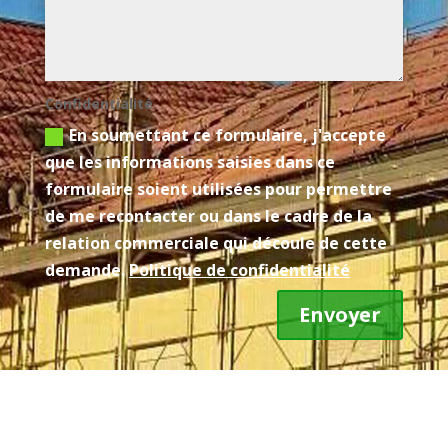
Confidentialité
En soumettant ce formulaire, j'accepte
que les informations saisies dans ce
formulaire soient utilisées pour permettre
de me recontacter ou dans le cadre de la
relation commerciale qui découle de cette
demande.
Politique de confidentialité
Envoyer